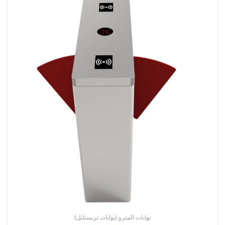
بوابات المترو (بوابات ترنستايل)