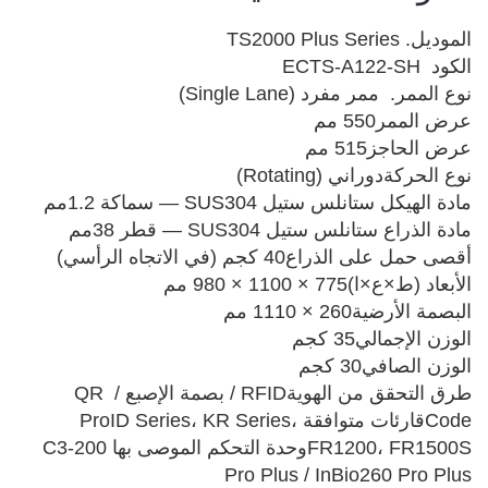
طرق التحقق من الهويةRFID / بصمة الإصبع / QR 
Codeقارئات متوافقةProID Series، KR Series، 
FR1200، FR1500Sوحدة التحكم الموصى بهاC3-200 