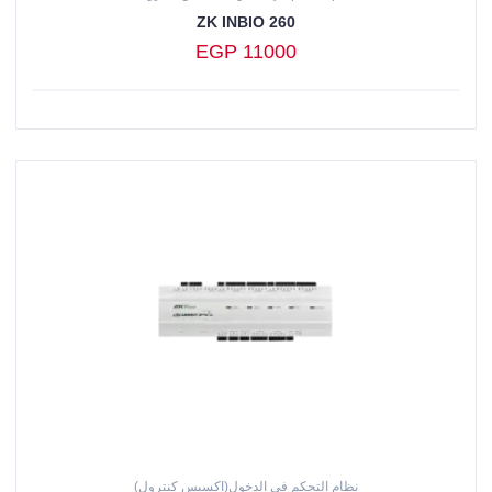
ZK INBIO 260
EGP 11000
نظام التحكم في الدخول(اكسيس كنترول)