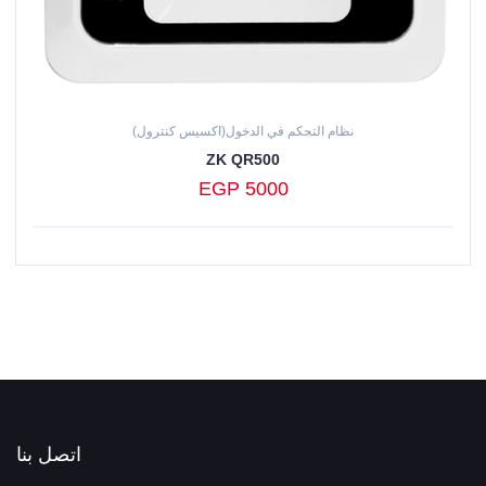
نظام التحكم في الدخول(اكسيس كنترول)
ZK QR500
EGP 5000
اتصل بنا