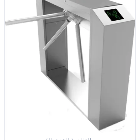
بوابات المترو (بوابات ترنستايل)