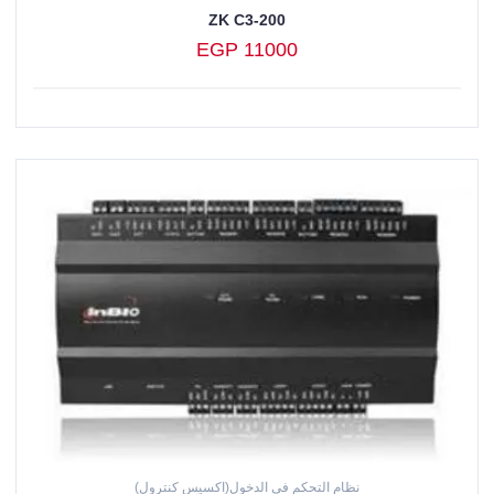
ZK C3-200
EGP 11000
نظام التحكم في الدخول(اكسيس كنترول)