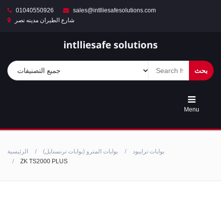
01040550926
sales@intlliesafesolutions.com
شارع الطيران مدينه نصر
المتجر
بوابات
بحث
المترو
(بوابات
ترنستايل)
Menu
البيوت
الذكية
بوابات ترايبود
بوابات المترو (بوابات ترنستايل)
الرئيسية
نظام
ZK TS2000 PLUS
التحكم
في
الدخول(اكسيس
كنترول)